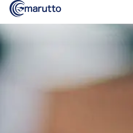
コ
ン
テ
ン
ツ
へ
ス
キ
ッ
プ